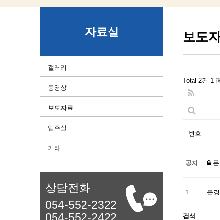
자료실
보도
갤러리
Total 2건
1 
동영상
보도자료
입주실
번호
기타
공지
문
상담전화
1
문경
054-552-2322
054-552-2422
검색