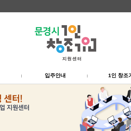
티
입주안내
1인 창조
하위분류
하위분류