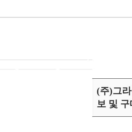
(주)그
보 및 구