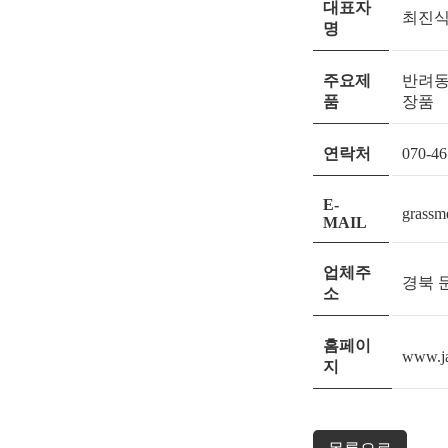
대표자
최진
명
주요제
반려동
품
장품
연락처
070-46
E-
grassm
MAIL
업체주
경북 문
소
홈페이
www.ja
지