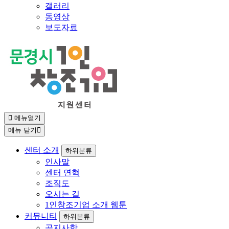
갤러리
동영상
보도자료
메뉴열기
메뉴 닫기
센터 소개
하위분류
인사말
센터 연혁
조직도
오시는 길
1인창조기업 소개 웹툰
커뮤니티
하위분류
공지사항