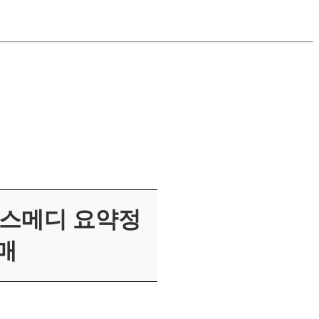
라스메디
요약정
매