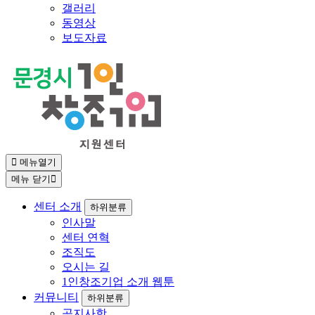
갤러리
동영상
보도자료
메뉴열기
메뉴 닫기
센터 소개
하위분류
인사말
센터 연혁
조직도
오시는 길
1인창조기업 소개 웹툰
커뮤니티
하위분류
공지사항