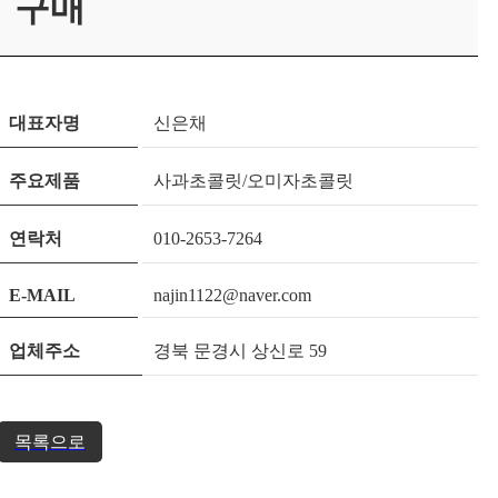
구매
대표자명
신은채
주요제품
사과초콜릿/오미자초콜릿
연락처
010-2653-7264
E-MAIL
najin1122@naver.com
업체주소
경북 문경시 상신로 59
목록으로